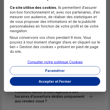
Dépôt de monnaie EUR
Ce site utilise des cookies.
Ils permettent d'assurer
Dépôt valorisé de chèques EUR
son bon fonctionnement et, avec nos partenaires, d'en
mesurer son audience, de réaliser des statistiques et
Dépôt de chèques EUR
de vous proposer des informations et de la publicité
personnalisées en fonction de votre profil et de votre
Equipement pour déficients visuels
navigation.
Nous conservons vos choix pendant 6 mois. Vous
pouvez à tout moment changer d’avis en cliquant sur le
lien « Gestion des cookies » présent en pied de page
Questions fréquentes
du site.
Masquer
Quels documents sont nécessaires à
Consulter notre politique
Cookies
l'ouverture d'un compte pour un majeur ?
Paramétrer
Où trouver les numéros d'urgence ?
Accepter et Fermer
Comment savoir si mon agence a des
horaires d'ouverture dédiés uniquement
aux rendez-vous ?