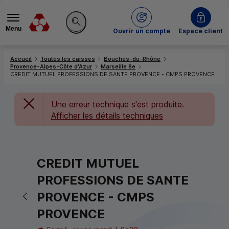
Menu
du Crédit Mutuel
Ouvrir un compte
Espace client
Rechercher sur le site
Accueil
Toutes les caisses
Bouches-du-Rhône
Provence-Alpes-Côte d'Azur
Marseille 8e
CREDIT MUTUEL PROFESSIONS DE SANTE PROVENCE - CMPS PROVENCE
Une erreur technique s'est produite.
Afficher les détails techniques
CREDIT MUTUEL
PROFESSIONS DE SANTE
Retour vers la page précédente
PROVENCE - CMPS
PROVENCE