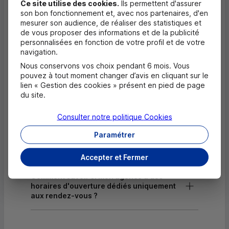
Ce site utilise des cookies.
Ils permettent d'assurer
Dépôt valorisé de chèques EUR
son bon fonctionnement et, avec nos partenaires, d'en
mesurer son audience, de réaliser des statistiques et
Dépôt de chèques EUR
de vous proposer des informations et de la publicité
personnalisées en fonction de votre profil et de votre
Equipement pour déficients visuels
navigation.
Nous conservons vos choix pendant 6 mois. Vous
pouvez à tout moment changer d’avis en cliquant sur le
Questions fréquentes
lien « Gestion des cookies » présent en pied de page
Masquer
du site.
Quels documents sont nécessaires à
Consulter notre politique
Cookies
l'ouverture d'un compte pour un majeur ?
Paramétrer
Où trouver les numéros d'urgence ?
Accepter et Fermer
Comment savoir si mon agence a des
horaires d'ouverture dédiés uniquement
aux rendez-vous ?