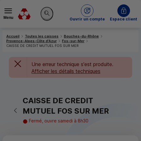
Menu
du Crédit Mutuel
Ouvrir un compte
Espace client
Rechercher sur le site
Accueil
Toutes les caisses
Bouches-du-Rhône
Provence-Alpes-Côte d'Azur
Fos-sur-Mer
CAISSE DE CREDIT MUTUEL FOS SUR MER
Une erreur technique s'est produite.
Afficher les détails techniques
CAISSE DE CREDIT
Retour vers la page précédente
MUTUEL FOS SUR MER
Fermé, ouvre samedi à 8h30