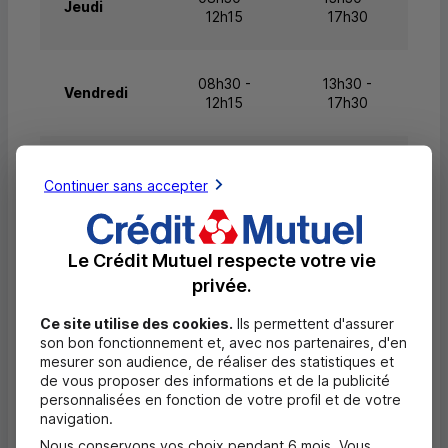
Jeudi
12h15
17h30
08h30 -
13h30 -
Vendredi
12h15
17h30
Samedi
Fermé
Fermé
Continuer sans accepter
Dimanche
Fermé
Fermé
Le Crédit Mutuel respecte votre vie
privée.
Ce site utilise des cookies.
Ils permettent d'assurer
Questions fréquentes
son bon fonctionnement et, avec nos partenaires, d'en
Masquer
mesurer son audience, de réaliser des statistiques et
de vous proposer des informations et de la publicité
Quels documents sont nécessaires à
personnalisées en fonction de votre profil et de votre
l'ouverture d'un compte pour un majeur ?
navigation.
Nous conservons vos choix pendant 6 mois. Vous