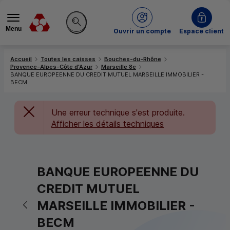
Menu
du Crédit Mutuel
Ouvrir un compte
Espace client
Rechercher sur le site
Accueil
Toutes les caisses
Bouches-du-Rhône
Provence-Alpes-Côte d'Azur
Marseille 8e
BANQUE EUROPEENNE DU CREDIT MUTUEL MARSEILLE IMMOBILIER -
BECM
Une erreur technique s'est produite.
Afficher les détails techniques
BANQUE EUROPEENNE DU
CREDIT MUTUEL
Retour vers la page précédente
MARSEILLE IMMOBILIER -
BECM