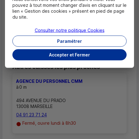
Où trouver les numéros d'urgence ?
pouvez à tout moment changer d’avis en cliquant sur le
lien « Gestion des cookies » présent en pied de page
du site.
Comment savoir si mon agence a des
horaires d'ouverture dédiés uniquement
Consulter notre politique
Cookies
aux rendez-vous ?
Paramétrer
Accepter et Fermer
Autres caisses les plus proches
AGENCE DU PERSONNEL CMM
à
0 m
494 AVENUE DU PRADO
13008 MARSEILLE
04 91 23 71 24
Fermé, ouvre lundi à 8h30