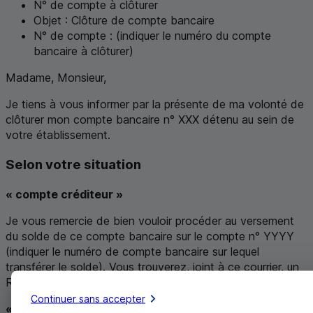
N°
de compte à clôturer
Objet : Clôture de compte bancaire
N°
de compte : (indiquer le numéro du compte
bancaire à clôturer)
Madame, Monsieur,
Je tiens à vous informer par la présente de ma volonté de
clôturer mon compte bancaire n°
XXX
détenu au sein de
votre établissement.
Selon votre situation
« compte créditeur »
Je vous remercie de bien vouloir procéder au versement
du solde de ce compte bancaire sur le compte n°
YYYY
(indiquer le numéro de compte bancaire sur lequel
transférer le solde). Vous trouverez, joint à ce courrier, un
RIB pour cette opération.
Continuer sans accepter
« compte débiteur »