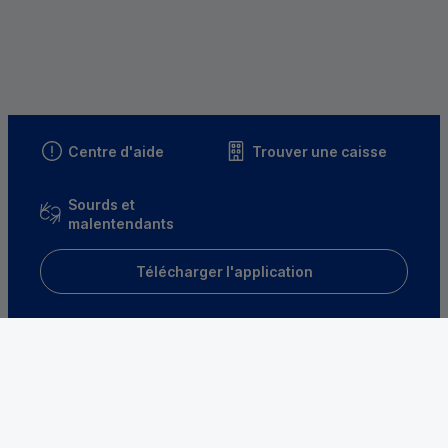
Centre d'aide
Trouver une caisse
Sourds et
malentendants
Télécharger l'application
Parrainez un proche et profitez ensemble
d’avantages
Découvrir notre offre