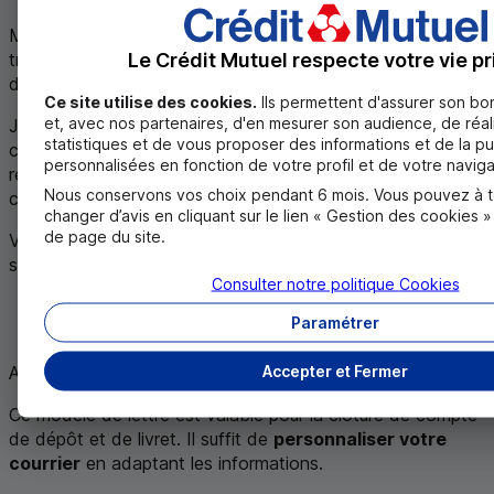
Mon compte bancaire étant débiteur de X €, vous
Le Crédit Mutuel respecte votre vie pr
trouverez ci-joint la somme nécessaire afin de m’acquitter
du montant dû (joindre un chèque de paiement)
Ce site utilise des cookies.
Ils permettent d'assurer son b
et, avec nos partenaires, d'en mesurer son audience, de réal
Je vous invite par ailleurs à m’indiquer, par retour de
statistiques et de vous proposer des informations et de la pu
courrier, les éventuelles démarches supplémentaires à
personnalisées en fonction de votre profil et de votre naviga
réaliser pour procéder à la clôture définitive de mon
Nous conservons vos choix pendant 6 mois. Vous pouvez à 
compte bancaire.
changer d’avis en cliquant sur le lien « Gestion des cookies 
de page du site.
Veuillez agréer, Madame, Monsieur, l’expression de mes
salutations distinguées.
Consulter notre politique
Cookies
Nom Prénom
Paramétrer
Signature
Accepter et Fermer
Astuce
Ce modèle de lettre est valable pour la clôture de compte
de dépôt et de livret. Il suffit de
personnaliser votre
courrier
en adaptant les informations.