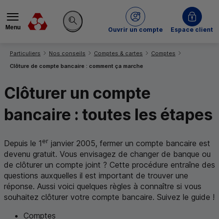
Menu
du Crédit Mutuel
Ouvrir un compte
Espace client
Rechercher sur le site
Vous êtes ici:
Particuliers
Nos conseils
Comptes & cartes
Comptes
Clôture de compte bancaire : comment ça marche
Clôturer un compte
bancaire : toutes les étapes
er
Depuis le 1
janvier 2005, fermer un compte bancaire est
devenu gratuit. Vous envisagez de changer de banque ou
de clôturer un compte joint ? Cette procédure entraîne des
questions auxquelles il est important de trouver une
réponse. Aussi voici quelques règles à connaître si vous
souhaitez clôturer votre compte bancaire. Suivez le guide !
Comptes