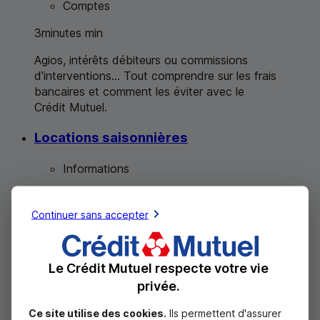
Comptes
3
minutes
min
Agios, intérêts débiteurs ou commissions
d’interventions... Tout comprendre sur les frais
bancaires et comment les éviter avec le
Crédit Mutuel.
Locations saisonnières
Informations
2
minutes
min
Continuer sans accepter
Dans le contexte actuel, les locations individuelles
sont prisées. Nos conseils pour éviter les arnaques.
Le Crédit Mutuel respecte votre vie
Majorité et compte bancaire : que
privée.
retenir ?
Ce site utilise des cookies.
Ils permettent d'assurer
Comptes