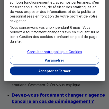
son bon fonctionnement et, avec nos partenaires, d'en
mesurer son audience, de réaliser des statistiques et
2
minutes
min
de vous proposer des informations et de la publicité
personnalisées en fonction de votre profil et de votre
Avoir 18 ans, ça change bien des choses : permis,
navigation.
vote, signature de contrat et gestion d’argent. Tout
Nous conservons vos choix pendant 6 mois. Vous
savoir sur la majorité et le compte bancaire !
pouvez à tout moment changer d’avis en cliquant sur le
lien « Gestion des cookies » présent en pied de page
Le Crédit Mutuel soutient les jeunes qui
du site.
s'engagent
Consulter notre politique
Cookies
Comptes
Paramétrer
2
minutes
min
Accepter et Fermer
Vous avez moins de 26 ans et vous vous engagez
pour les autres ? Bravo ! Le Crédit Mutuel vous
soutient. Comment ? On vous explique.
Devez-vous forcément changer d’agence
bancaire en cas de déménagement ?