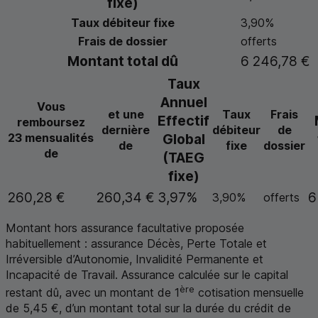
fixe)
Taux débiteur fixe
3,90%
Frais de dossier
offerts
Montant total dû
6 246,78 €
Taux
Annuel
Vous
et une
Taux
Frais
Effectif
remboursez
dernière
débiteur
de
23 mensualités
Global
de
fixe
dossier
de
(
TAEG
fixe)
260,28 €
260,34 €
3,97%
6
3,90%
offerts
Montant hors assurance facultative proposée
habituellement : assurance Décès, Perte Totale et
Irréversible d’Autonomie, Invalidité Permanente et
Incapacité de Travail. Assurance calculée sur le capital
ère
restant dû, avec un montant de 1
cotisation mensuelle
de 5,45 €, d’un montant total sur la durée du crédit de