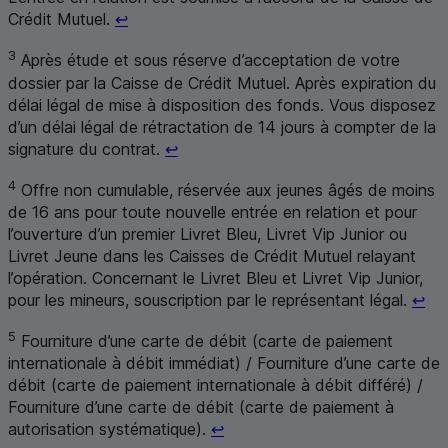
Retour au renvoi 2
Crédit Mutuel.
↩
3
Après étude et sous réserve d’acceptation de votre
dossier par la Caisse de Crédit Mutuel. Après expiration du
délai légal de mise à disposition des fonds. Vous disposez
d’un délai légal de rétractation de 14 jours à compter de la
Retour au renvoi 3
signature du contrat.
↩
4
Offre non cumulable, réservée aux jeunes âgés de moins
de 16 ans pour toute nouvelle entrée en relation et pour
l’ouverture d’un premier Livret Bleu, Livret Vip Junior ou
Livret Jeune dans les Caisses de Crédit Mutuel relayant
l’opération. Concernant le Livret Bleu et Livret Vip Junior,
Ret
pour les mineurs, souscription par le représentant légal.
↩
5
Fourniture d’une carte de débit (carte de paiement
internationale à débit immédiat) / Fourniture d’une carte de
débit (carte de paiement internationale à débit différé) /
Fourniture d’une carte de débit (carte de paiement à
Retour au renvoi 5
autorisation systématique).
↩