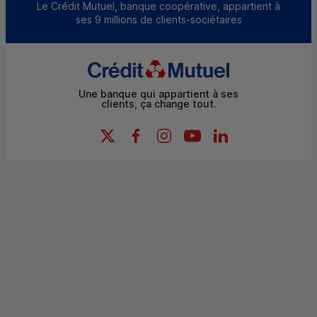
Le Crédit Mutuel, banque coopérative, appartient à
ses 9 millions de clients-sociétaires
Une banque qui appartient à ses
clients, ça change tout.
X (Twitter) - Credit Mutuel
Facebook - Credit Mutuel
Instagram - Credit Mutuel
YouTube - Credit Mutue
LinkedIn - Credit