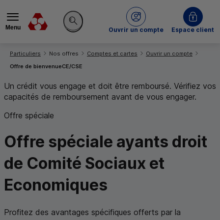
Menu
du Crédit Mutuel
Ouvrir un compte
Espace client
Rechercher sur le site
Vous êtes ici:
Particuliers
Nos offres
Comptes et cartes
Ouvrir un compte
Offre de bienvenue
CE
/
CSE
Un crédit vous engage et doit être remboursé. Vérifiez vos
capacités de remboursement avant de vous engager.
Offre spéciale
Offre spéciale
ayants droit
de Comité Sociaux et
Economiques
Profitez des avantages spécifiques offerts par la