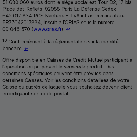
51 680 060 euros dont le siège social est Tour D2, 17 bis
Place des Reflets, 92988 Paris La Défense Cedex
642 017 834
RCS
Nanterre –
TVA
intracommunautaire
FR
77642017834, Inscrit à l’ORIAS sous le numéro
Retour au renvoi 9
09 046 570 (
www.orias.fr
).
↩
10
Conformément à la réglementation sur la mobilité
Retour au renvoi 10
bancaire.
↩
Offre disponible en Caisses de Crédit Mutuel participant à
l'opération ou proposant le service/le produit. Des
conditions spécifiques peuvent être prévues dans
certaines Caisses. Voir les conditions détaillées de votre
Caisse ou auprès de laquelle vous souhaitez devenir client,
en indiquant son code postal
.