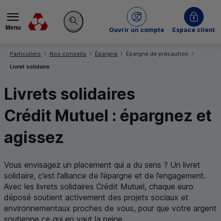
Menu
du Crédit Mutuel
Ouvrir un compte
Espace client
Rechercher sur le site
Vous êtes ici:
Particuliers
Nos conseils
Épargne
Épargne de précaution
Livret solidaire
Livrets solidaires
Crédit Mutuel : épargnez et
agissez
Vous envisagez un placement qui a du sens ? Un livret
solidaire, c’est l’alliance de l’épargne et de l’engagement.
Avec les livrets solidaires Crédit Mutuel, chaque euro
déposé soutient activement des projets sociaux et
environnementaux proches de vous, pour que votre argent
soutienne ce qui en vaut la peine.