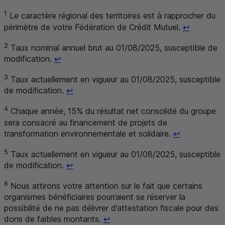
1
Le caractère régional des territoires est à rapprocher du
Retour au
périmètre de votre Fédération de Crédit Mutuel.
↩
2
Taux nominal annuel brut au 01/08/2025, susceptible de
Retour au renvoi 2
modification.
↩
3
Taux actuellement en vigueur au 01/08/2025, susceptible
Retour au renvoi 3
de modification.
↩
4
Chaque année, 15% du résultat net consolidé du groupe
sera consacré au financement de projets de
Retour au r
transformation environnementale et solidaire.
↩
5
Taux actuellement en vigueur au 01/08/2025, susceptible
Retour au renvoi 5
de modification.
↩
6
Nous attirons votre attention sur le fait que certains
organismes bénéficiaires pourraient se réserver la
possibilité de ne pas délivrer d’attestation fiscale pour des
Retour au renvoi 6
dons de faibles montants.
↩