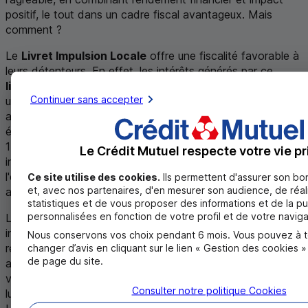
positif, le tout dans un cadre fiscal avantageux. Mais
comment ?
Le
Livret Impulsion Locale
offre une fiscalité favorable à
leurs détenteurs. En effet, les intérêts générés par ce
livret solidaire
sont soumis à un prélèvement forfaitaire
Continuer sans accepter
unique (
PFU
) de 12,8%, sauf option pour le barème de l'
IR
au moment de la déclaration. Dans tous les cas, ils sont
également soumis aux prélèvements sociaux au taux de
17,2%. Ainsi, malgré ces prélèvements, ce livret demeure
Le Crédit Mutuel respecte votre vie pr
intéressant pour les personnes souhaitant soutenir
l'économie locale tout en bénéficiant d'une fiscalité
Ce site utilise des cookies.
Ils permettent d'assurer son b
et, avec nos partenaires, d'en mesurer son audience, de réal
avantageuse.
statistiques et de vous proposer des informations et de la pu
personnalisées en fonction de votre profil et de votre naviga
Le
Livret d’Épargne pour les Autres
propose une
incitation fiscale particulière pour ceux qui choisissent de
Nous conservons vos choix pendant 6 mois. Vous pouvez à 
reverser une partie ou la totalité de leurs intérêts à des
changer d’avis en cliquant sur le lien « Gestion des cookies 
de page du site.
associations. À l’instar d’un donateur classique, lorsque
vous allouez vos intérêts à des organisations à but non
Consulter notre politique
Cookies
lucratif, vous pouvez prétendre à une
réduction fiscale
.