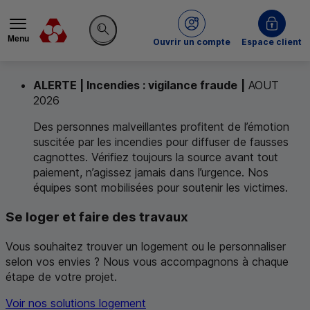
Menu
du Crédit Mutuel
Ouvrir un compte
Espace client
Rechercher sur le site
ALERTE | Incendies : vigilance fraude
|
AOUT
2026
Des personnes malveillantes profitent de l’émotion
suscitée par les incendies pour diffuser de fausses
cagnottes. Vérifiez toujours la source avant tout
paiement, n’agissez jamais dans l’urgence. Nos
équipes sont mobilisées pour soutenir les victimes.
Bienvenue au
À la une du Crédit Mutuel
Se loger et faire des travaux
Crédit Mutuel
.
Nous vous proposons de découvrir no
Vous souhaitez trouver un logement ou le personnaliser
selon vos envies ? Nous vous accompagnons à chaque
étape de votre projet.
Voir nos solutions logement