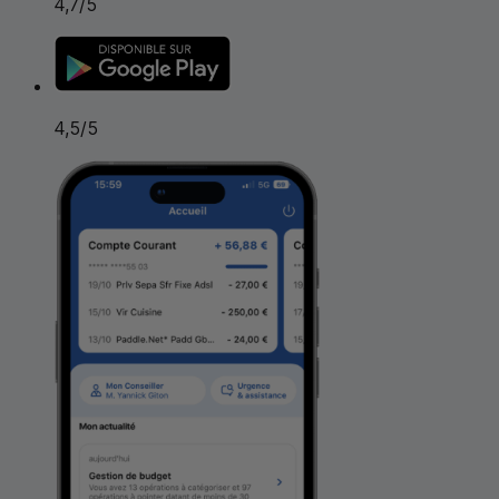
4,7
/5
4,5
/5