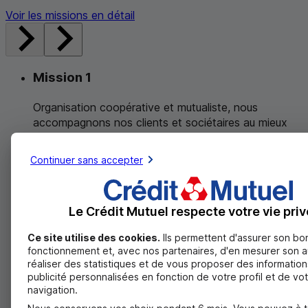
Voir les missions en détail
Mission 1
Organisation coopérative et mutualiste, nous
accompagnons nos clients et sociétaires au mieux
de leurs intérêts
Continuer sans accepter
Afficher la mission suivante
Mission 2
Le Crédit Mutuel respecte votre vie priv
Banque de tous, sociétaires et clients, salariés et
Ce site utilise des cookies.
Ils permettent d'assurer son bo
élus, nous agissons pour chacun et refusons toute
fonctionnement et, avec nos partenaires, d'en mesurer son 
discrimination
réaliser des statistiques et de vous proposer des information
publicité personnalisées en fonction de votre profil et de vo
Afficher la mission suivante
navigation.