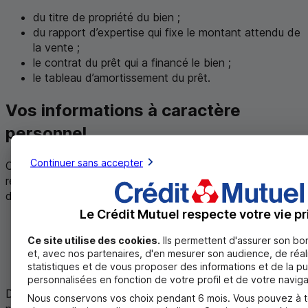
du titre de propriété du bien ;
du rapport d’expertise qui fixe le montant attendu de
la vente ;
le contrat du prêt qui a financé le bien ;
le tableau d’amortissement du prêt.
Vos informations à caractère
personnel
Continuer sans accepter
Cela va sans dire, votre dossier doit être identifié et
refléter votre situation familiale. Vous sont donc
demandés :
Le Crédit Mutuel respecte votre vie pr
un justificatif d’identité
: carte nationale d’identité
ou passeport ;
Ce site utilise des cookies.
Ils permettent d'assurer son b
un justificatif de domicile
: quittance de loyer,
et, avec nos partenaires, d'en mesurer son audience, de réal
statistiques et de vous proposer des informations et de la pu
facture d’eau, d’électricité ou de téléphone.
personnalisées en fonction de votre profil et de votre naviga
Dans le cas où vous êtes logé sans payer de loyer ou de
Nous conservons vos choix pendant 6 mois. Vous pouvez à 