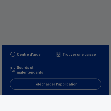
Centre d'aide
Trouver une caisse
Sourds et
malentendants
Télécharger l'application
Parrainez un proche et profitez ensemble
d’avantages