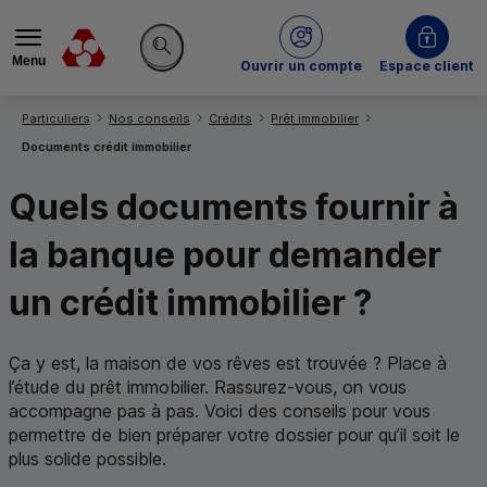
Menu
du Crédit Mutuel
Ouvrir un compte
Espace client
Rechercher sur le site
Vous êtes ici:
Particuliers
Nos conseils
Crédits
Prêt immobilier
Documents crédit immobilier
Quels documents fournir à
la banque pour demander
un crédit immobilier ?
Ça y est, la maison de vos rêves est trouvée ? Place à
l’étude du prêt immobilier. Rassurez-vous, on vous
accompagne pas à pas. Voici des conseils pour vous
permettre de bien préparer votre dossier pour qu’il soit le
plus solide possible.