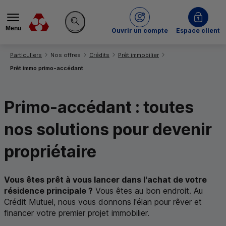
Menu
du Crédit Mutuel
Ouvrir un compte
Espace client
Rechercher sur le site
Vous êtes ici:
Particuliers
Nos offres
Crédits
Prêt immobilier
Prêt immo primo-accédant
Primo-accédant : toutes
nos solutions pour
devenir
propriétaire
Vous êtes prêt à vous lancer dans l'achat de votre
résidence principale ?
Vous êtes au bon endroit. Au
Crédit Mutuel, nous vous donnons l'élan pour rêver et
financer votre premier projet immobilier.