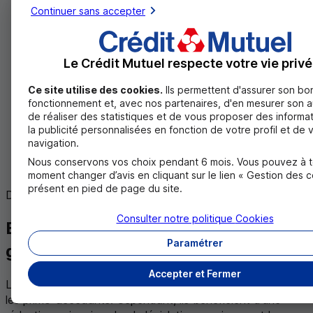
Fournir les bons documents pour
Continuer sans accepter
un prêt primo-accédant
Le Crédit Mutuel respecte votre vie privé
Pour obtenir un crédit immobilier, vous devrez fournir
une série de documents : les documents d’identité,
Ce site utilise des cookies.
Ils permettent d'assurer son bo
de patrimoine, relatifs à l’achat et au crédit. Il est
fonctionnement et, avec nos partenaires, d'en mesurer son 
important de noter que la liste des documents requis
de réaliser des statistiques et de vous proposer des informa
peut varier en fonction de votre situation personnelle
la publicité personnalisées en fonction de votre profil et de 
et professionnelle.
navigation.
Nous conservons vos choix pendant 6 mois. Vous pouvez à t
Plus d’information sur les documents à fournir
moment changer d’avis en cliquant sur le lien « Gestion des 
présent en pied de page du site.
Des questions ?
Consulter notre politique
Cookies
Est-ce que les frais de notaire sont
Paramétrer
gratuits pour les primo-accédants ?
Accepter et Fermer
Les frais de notaire ne sont pas entièrement gratuits pour
les primo-accédants. Cependant, ils bénéficient d'une