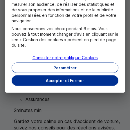
mesurer son audience, de réaliser des statistiques et
de vous proposer des informations et de la publicité
Paiement refusé, carte bancaire bloquée,
personnalisées en fonction de votre profil et de votre
que faire ?
navigation.
Nous conservons vos choix pendant 6 mois. Vous
Comptes
pouvez à tout moment changer d’avis en cliquant sur le
lien « Gestion des cookies » présent en pied de page
3
minutes
min
du site.
Dépassement du découvert autorisé ou des
Consulter notre politique
Cookies
plafonds, oubli du code secret, mise en opposition :
plusieurs situations peuvent bloquer votre carte.
Paramétrer
Que faire en cas d'accident de voiture ?
Accepter et Fermer
Tous les bons réflexes
Assurances
2
minutes
min
Gardez votre calme en cas d'accident de voiture,
suivez nos conseils pour des réactions avisées.