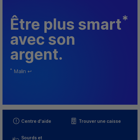
*
Être plus
smart
avec son
argent.
Retour au renvoi *
*
Malin
↩
Centre d'aide
Trouver une caisse
Sourds et